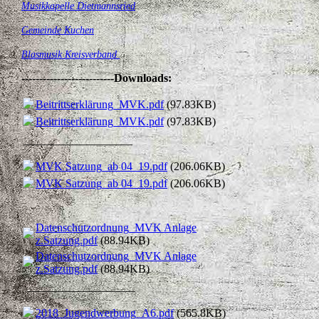
Musikkapelle Dietmannsried
Gemeinde Kuchen
B
lasmusik Kreisverband
--------------------------
Downloads:
Beitrittserklärung_MVK.pdf
(97.83KB)
Beitrittserklärung_MVK.pdf
(97.83KB)
___________________
MVK Satzung_ab 04_19.pdf
(206.06KB)
MVK Satzung_ab 04_19.pdf
(206.06KB)
Datenschutzordnung_MVK Anlage
z.Satzung.pdf
(88.94KB)
Datenschutzordnung_MVK Anlage
z.Satzung.pdf
(88.94KB)
___________________
2018_Jugendwerbung_A6.pdf
(565.8KB)