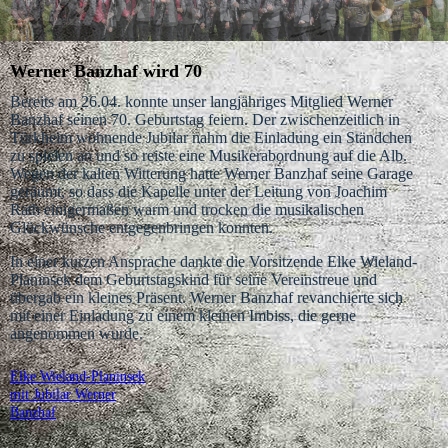
Werner Banzhaf wird 70
Bereits am 26.04. konnte unser langjähriges Mitglied Werner
Banzhaf seinen 70. Geburtstag feiern. Der zwischenzeitlich in
Türkheim wohnende Jubilar nahm die Einladung ein Ständchen
zu spielen an und so reiste eine Musikerabordnung auf die Alb.
Wegen der kalten Witterung hatte Werner Banzhaf seine Garage
geräumt, so dass die Kapelle unter der Leitung von Joachim
Rath einigermaßen warm und trocken die musikalischen
Glückwünsche entgegenbringen konnten.
In einer kurzen Ansprache dankte die Vorsitzende Elke Wieland-
Planinsek dem Geburtstagskind für seine Vereinstreue und
übergab ein kleines Präsent. Werner Banzhaf revanchierte sich
mit einer Einladung zu einem kleinen Imbiss, die gerne
angenommen wurde.
Elke Wieland-Planinsek
mit Jubilar Werner
Banzhaf