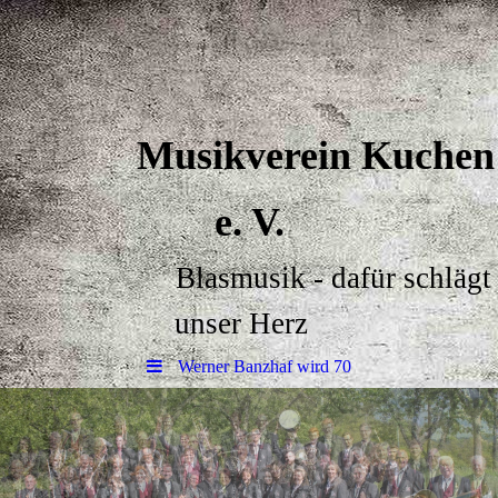
Musikverein Kuchen
e. V.
Blasmusik - dafür schlägt
unser Herz
Werner Banzhaf wird 70