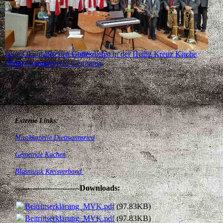
beim Ökumenischen Gottesdienst in der Heilig Kreuz Kirche
//Foto Gesangverein Germania
---------------------------
Externe Links:
Musikkapelle Dietmannsried
Gemeinde Kuchen
B
lasmusik Kreisverband
--------------------------
Downloads:
Beitrittserklärung_MVK.pdf
(97.83KB)
Beitrittserklärung_MVK.pdf
(97.83KB)