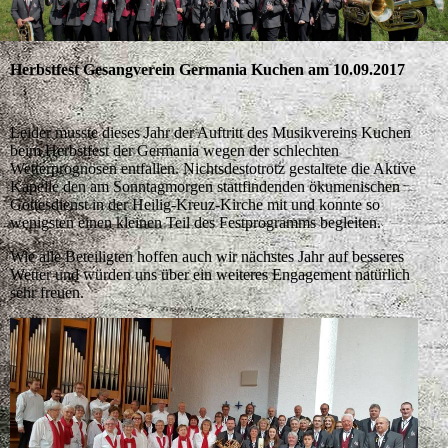
Herbstfest Gesangverein Germania Kuchen am 10.09.2017
Leider musste dieses Jahr der Auftritt des Musikvereins Kuchen
beim Herbstfest der Germania wegen der schlechten
Wetterprognosen entfallen. Nichtsdestotrotz gestaltete die Aktive
Kapelle den am Sonntagmorgen stattfindenden ökumenischen
Gottesdienst in der Heilig-Kreuz-Kirche mit und konnte so
wenigsten einen kleinen Teil des Festprogramms begleiten.
Wie alle Beteiligten hoffen auch wir nächstes Jahr auf besseres
Wetter und würden uns über ein weiteres Engagement natürlich
sehr freuen.