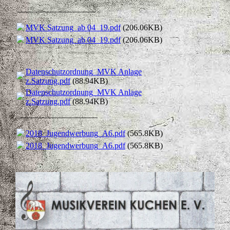
___________________
MVK Satzung_ab 04_19.pdf
(206.06KB)
MVK Satzung_ab 04_19.pdf
(206.06KB)
Datenschutzordnung_MVK Anlage
z.Satzung.pdf
(88.94KB)
Datenschutzordnung_MVK Anlage
z.Satzung.pdf
(88.94KB)
___________________
2018_Jugendwerbung_A6.pdf
(565.8KB)
2018_Jugendwerbung_A6.pdf
(565.8KB)