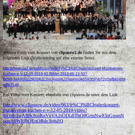
Weitere Fotos vom Konzert von
clipsnow2.de
finden Sie mit dem
folgenden Link (Weiterleitung auf eine externe Seite):
http://clipsnow2.de/m/photos/view/Fr%C3%BChjahrskonzert-Musikverein-
Kuchen-e-V-12-05-2019-92-Bilder-2019-05-13-50?
fbclid=IwAR0SzZ9ElzI6ZC6xU4xplAU3TepHm3k65X0t5FVoT2gSqfBKHBM
wdIsTLy0
Ein Video vom Konzert, ebenfalls von clipsnow.de unter dem Link:
http://www.clipsnow.de/video/963/fr%C3%BChjahrskonzert-
musikverein-kuchen-e-v-12-05-2019-video?
fbclid=IwAR0c8snRnVuVA2sOIXdlTbO0GrmNw83qGnsmN
oqqA0WRj8QEpOBde3bjhZQ