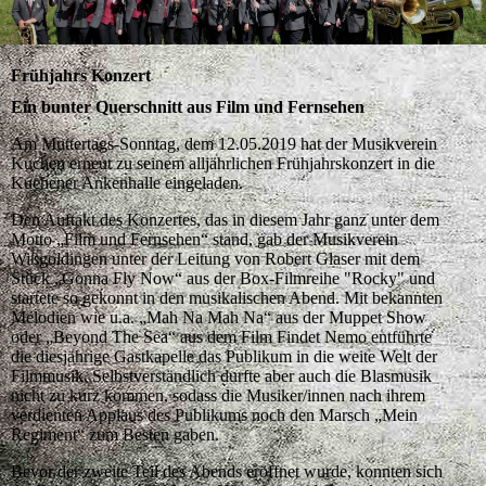
Frühjahrs Konzert
Ein bunter Querschnitt aus Film und Fernsehen
Am Muttertags-Sonntag, dem 12.05.2019 hat der Musikverein
Kuchen erneut zu seinem alljährlichen Frühjahrskonzert in die
Kuchener Ankenhalle eingeladen.
Den Auftakt des Konzertes, das in diesem Jahr ganz unter dem
Motto „Film und Fernsehen“ stand, gab der Musikverein
Wißgoldingen unter der Leitung von Robert Glaser mit dem
Stück „Gonna Fly Now“ aus der Box-Filmreihe "Rocky" und
startete so gekonnt in den musikalischen Abend. Mit bekannten
Melodien wie u.a. „Mah Na Mah Na“ aus der Muppet Show
oder „Beyond The Sea“ aus dem Film Findet Nemo entführte
die diesjährige Gastkapelle das Publikum in die weite Welt der
Filmmusik. Selbstverständlich durfte aber auch die Blasmusik
nicht zu kurz kommen, sodass die Musiker/innen nach ihrem
verdienten Applaus des Publikums noch den Marsch „Mein
Regiment“ zum Besten gaben.
Bevor der zweite Teil des Abends eröffnet wurde, konnten sich