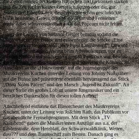
die Zuhörer/innen bei kleinen Häppchen und Getränken stärken
und die Zeit für ein kleines Gespräch nutzen oder die, mit
zahlreichen Filmplakaten, detailverliebte schön geschmückte
Halle bestaunen. Getreu dem Motto „Film und Fernsehen“
durfte dabei selbstverständlich auch das Popcorn nicht fehlen.
Unter der Leitung von Susanne Geiger betraten sodann die
„Holzwürmer“ die Bühne und präsentierten die Stücke „Eine
Insel mit zwei Bergen“ und „Hey Pippi Langstrumpf“. Obwohl
dies, nach ihrem ersten Auftritt beim Adventskonzert, erst ihr
zweites Konzert vor solch einem großen Publikum war, bewies
die Flötengruppe absolut fehlerfrei und souverän ihr Können. Im
Anschluss an die „Holzwürmer“ trat die Jugendgruppe des
Musikvereins Kuchen unter der Leitung von Johnny Nußgräber
auf die Bühne und präsentierte ebenfalls hervorragend das Stück
„Dona Nobis Pacem“ und den Marsch „Jugend ist Zukunft“. An
dieser Stelle ein großes Lob an unsere Jungmusiker und ein
herzliches Dankeschön für diesen tollen Auftritt!
Anschließend entführte das Blasorchester des Musikvereins
Kuchen, unter der Leitung von Joachim Rath, das Publikum vor
das abendliche Fernsehprogramm. Mit dem Stück „TV
Kultabend“ gaben die Musiker/innen Auszüge aus u.a. der
Lindenstraße, dem Herzblatt, der Schwarzwaldklinik, Wetten,
dass??? und dem Traumschiff zum Besten. Danach ging es