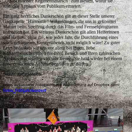
„Deutschmeister Regimentsmarsch“ zum Besten, wofür sie
tosenden Applaus vom Publikum ernteten.
Ein ganz herzliches Dankeschön gilt an dieser Stelle unserer
Gastkapelle "Harmonie" Wißgoldingen, die uns in gekonnter
Manier beim Streifzug durch das Film- und Fernsehprogramm
unterstützt hat. Ein weiteres Dankeschön gilt allen Helferinnen
und Helfern, ohne die, wie jedes Jahr, die Durchführung eines
solch gelungenen Konzertabends nicht möglich wäre! Zu guter
Letzt bedanken wir uns vor allem bei Ihnen, liebe
Konzertbesucher/innen für Ihren Besuch und Ihren zahlreichen
Applaus und würden uns sehr freuen, Sie bald wieder bei einem
unserer nächsten Auftritte begrüßen zu dürfen.
Bericht: Katja Schaible
Fotos aus unserer Fotogalerie mit Weiterleitung auf Dropbox.com:
Fotos_Frühjahrskonzert