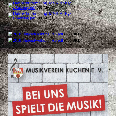
Datenschutzordnung_MVK Anlage
z.Satzung.pdf
(88.94KB)
Datenschutzordnung_MVK Anlage
z.Satzung.pdf
(88.94KB)
___________________
2018_Jugendwerbung_A6.pdf
(565.8KB)
2018_Jugendwerbung_A6.pdf
(565.8KB)