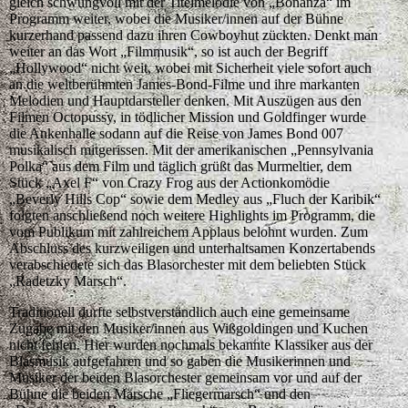
gleich schwungvoll mit der Titelmelodie von „Bonanza“ im
Programm weiter, wobei die Musiker/innen auf der Bühne
kurzerhand passend dazu ihren Cowboyhut zückten. Denkt man
weiter an das Wort „Filmmusik“, so ist auch der Begriff
„Hollywood“ nicht weit, wobei mit Sicherheit viele sofort auch
an die weltberühmten James-Bond-Filme und ihre markanten
Melodien und Hauptdarsteller denken. Mit Auszügen aus den
Filmen Octopussy, in tödlicher Mission und Goldfinger wurde
die Ankenhalle sodann auf die Reise von James Bond 007
musikalisch mitgerissen. Mit der amerikanischen „Pennsylvania
Polka“ aus dem Film und täglich grüßt das Murmeltier, dem
Stück „Axel F“ von Crazy Frog aus der Actionkomödie
„Beverly Hills Cop“ sowie dem Medley aus „Fluch der Karibik“
folgten anschließend noch weitere Highlights im Programm, die
vom Publikum mit zahlreichem Applaus belohnt wurden. Zum
Abschluss des kurzweiligen und unterhaltsamen Konzertabends
verabschiedete sich das Blasorchester mit dem beliebten Stück
„Radetzky Marsch“.
Traditionell durfte selbstverständlich auch eine gemeinsame
Zugabe mit den Musiker/innen aus Wißgoldingen und Kuchen
nicht fehlen. Hier wurden nochmals bekannte Klassiker aus der
Blasmusik aufgefahren und so gaben die Musikerinnen und
Musiker der beiden Blasorchester gemeinsam vor und auf der
Bühne die beiden Märsche „Fliegermarsch“ und den