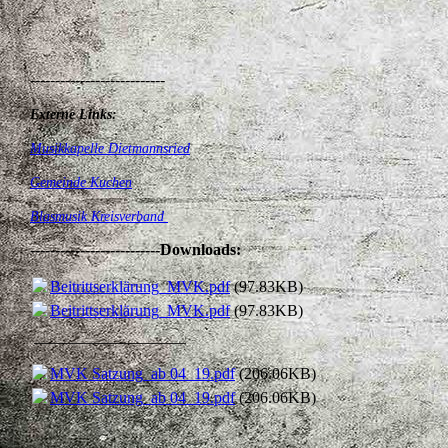
---------------------------
Externe Links:
Musikkapelle Dietmannsried
Gemeinde Kuchen
B
lasmusik Kreisverband
--------------------------
Downloads:
Beitrittserklärung_MVK.pdf
(97.83KB)
Beitrittserklärung_MVK.pdf
(97.83KB)
___________________
MVK Satzung_ab 04_19.pdf
(206.06KB)
MVK Satzung_ab 04_19.pdf
(206.06KB)